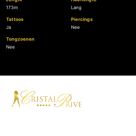
173m
Lang
Tattoos
Piercings
Ja
Nee
Tongzoenen
Nee
Cristal Privé is een ontvangstgelegenheid waar u de
beslommeringen van de dag even helemaal van u af
kunt zetten. Onder het genot van een heerlijk
drankje kunt u zich met een van onze charmante