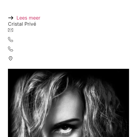
gastdames terugtrekken, zodat u alle gelegenheid
heeft om zich eens uitgebreid te laten verwennen.
Lees meer
Cristal Privé
info@cristalprive.nl
010 – 2108368
06 860 54 220
Wolphaertsbocht 323B 3081 KE Rotterdam
©2026 All rights reserved