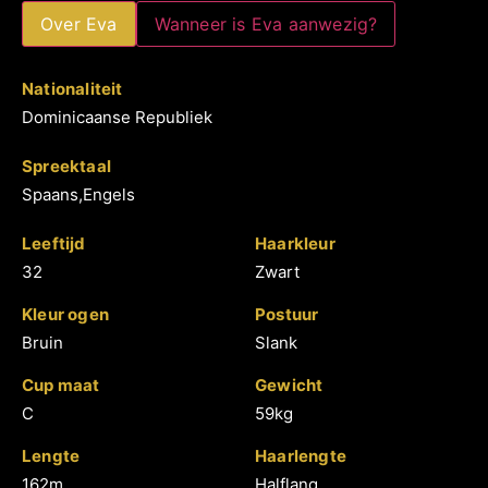
Over Eva
Wanneer is Eva aanwezig?
Nationaliteit
Dominicaanse Republiek
Spreektaal
Spaans,Engels
Leeftijd
Haarkleur
32
Zwart
Kleur ogen
Postuur
Bruin
Slank
Cup maat
Gewicht
C
59kg
Lengte
Haarlengte
162m
Halflang