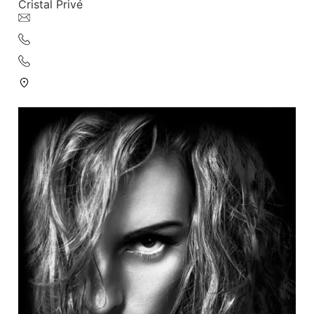
Cristal Privé
info@cristalprive.nl
010 – 2108368
06 860 54 220
Wolphaertsbocht 323B 3081 KE Rotterdam
©2026 All rights reserved